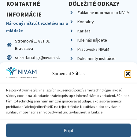
KONTAKTNÉ
DÔLEŽITÉ ODKAZY
Základné informácie o NIVaM
INFORMÁCIE
Kontakty
Národný inštitút vzdelávania a
mládeže
Kariéra
Kde nás nájdete
Stromová 1, 831 01
Bratislava
Pracoviská NIVaM
sekretariat.gr@nivam.sk
Dokumenty inštitúcie
IČO: 00164348
Knižnica
Spravovať Súhlas
DIČ: 2020798714
Na poskytovanie tých najlepších skúseností používame technológie, ako sú
súbory cookie na ukladanie a/alebo prístup k informáciám o zariadení. Súhlas s
týmito technológiami nám umožní spracovávať údaje, ako je správanie pri
prehliadaní alebo jedinečné ID na tejto stránke. Nesúhlas alebo odvolanie
Zásady ochrany súkromia
súhlasu môže nepriaznivo ovplyvniť určité vlastnosti a funkcie.
Vyhlásenie o prístupnosti
Prijať
Sprístupnenie informácií