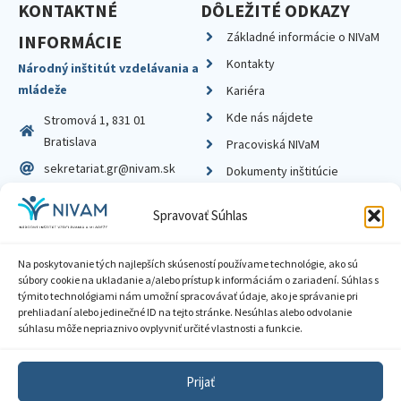
KONTAKTNÉ
DÔLEŽITÉ ODKAZY
Základné informácie o NIVaM
INFORMÁCIE
Kontakty
Národný inštitút vzdelávania a
mládeže
Kariéra
Kde nás nájdete
Stromová 1, 831 01
Bratislava
Pracoviská NIVaM
sekretariat.gr@nivam.sk
Dokumenty inštitúcie
IČO: 00164348
Knižnica
Spravovať Súhlas
DIČ: 2020798714
Na poskytovanie tých najlepších skúseností používame technológie, ako sú
súbory cookie na ukladanie a/alebo prístup k informáciám o zariadení. Súhlas s
týmito technológiami nám umožní spracovávať údaje, ako je správanie pri
prehliadaní alebo jedinečné ID na tejto stránke. Nesúhlas alebo odvolanie
Zásady ochrany súkromia
súhlasu môže nepriaznivo ovplyvniť určité vlastnosti a funkcie.
Vyhlásenie o prístupnosti
Prijať
Sprístupnenie informácií