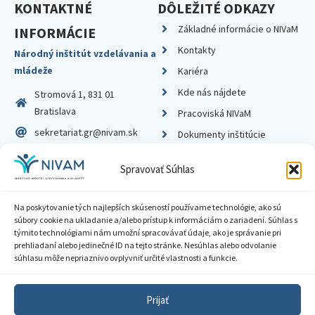
KONTAKTNÉ
DÔLEŽITÉ ODKAZY
Základné informácie o NIVaM
INFORMÁCIE
Kontakty
Národný inštitút vzdelávania a
mládeže
Kariéra
Kde nás nájdete
Stromová 1, 831 01
Bratislava
Pracoviská NIVaM
sekretariat.gr@nivam.sk
Dokumenty inštitúcie
IČO: 00164348
Knižnica
Spravovať Súhlas
DIČ: 2020798714
Na poskytovanie tých najlepších skúseností používame technológie, ako sú
súbory cookie na ukladanie a/alebo prístup k informáciám o zariadení. Súhlas s
týmito technológiami nám umožní spracovávať údaje, ako je správanie pri
prehliadaní alebo jedinečné ID na tejto stránke. Nesúhlas alebo odvolanie
Zásady ochrany súkromia
súhlasu môže nepriaznivo ovplyvniť určité vlastnosti a funkcie.
Vyhlásenie o prístupnosti
Prijať
Sprístupnenie informácií