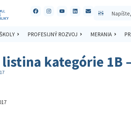
 ŠKOLY
PROFESIJNÝ ROZVOJ
MERANIA
PR
listina kategórie 1B 
017
017