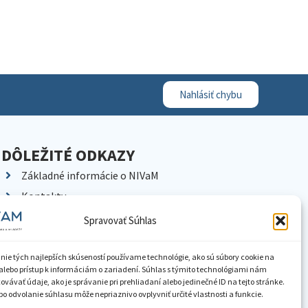
Nahlásiť chybu
DÔLEŽITÉ ODKAZY
Základné informácie o NIVaM
Kontakty
Kariéra
Spravovať Súhlas
Kde nás nájdete
Pracoviská NIVaM
nie tých najlepších skúseností používame technológie, ako sú súbory cookie na
alebo prístup k informáciám o zariadení. Súhlas s týmito technológiami nám
Dokumenty inštitúcie
vávať údaje, ako je správanie pri prehliadaní alebo jedinečné ID na tejto stránke.
o odvolanie súhlasu môže nepriaznivo ovplyvniť určité vlastnosti a funkcie.
Knižnica