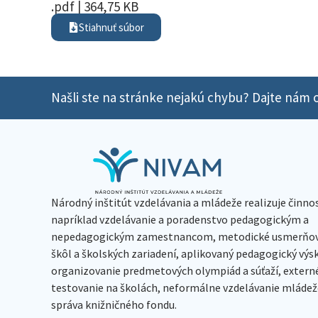
.pdf | 364,75 KB
Stiahnuť súbor
Našli ste na stránke nejakú chybu? Dajte nám o
Národný inštitút vzdelávania a mládeže realizuje činno
napríklad vzdelávanie a poradenstvo pedagogickým a
nepedagogickým zamestnancom, metodické usmerňov
škôl a školských zariadení, aplikovaný pedagogický vý
organizovanie predmetových olympiád a súťaží, extern
testovanie na školách, neformálne vzdelávanie mládeže
správa knižničného fondu.