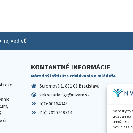
 nej vedieť.
KONTAKTNÉ INFORMÁCIE
Národný inštitút vzdelávania a mládeže
sti ako
Stromová 1, 831 01 Bratislava
sekretariat.gr@nivam.sk
anie
IČO: 00164348
skum,
Na poskytova
DIČ: 2020798714
é
ukladanie a/
 či
umožní spraco
Nesúhlas aleb