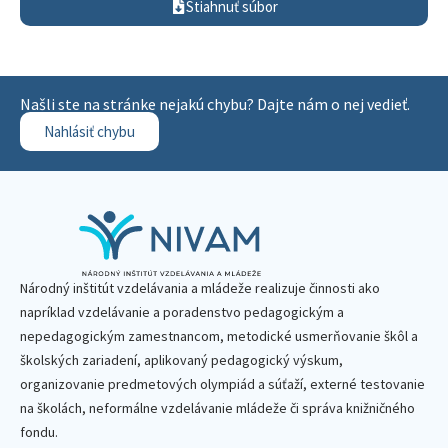
Stiahnuť súbor
Našli ste na stránke nejakú chybu? Dajte nám o nej vedieť.
Nahlásiť chybu
Národný inštitút vzdelávania a mládeže realizuje činnosti ako
napríklad vzdelávanie a poradenstvo pedagogickým a
nepedagogickým zamestnancom, metodické usmerňovanie škôl a
školských zariadení, aplikovaný pedagogický výskum,
organizovanie predmetových olympiád a súťaží, externé testovanie
na školách, neformálne vzdelávanie mládeže či správa knižničného
fondu.