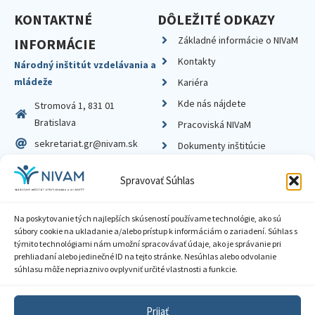
KONTAKTNÉ
DÔLEŽITÉ ODKAZY
Základné informácie o NIVaM
INFORMÁCIE
Kontakty
Národný inštitút vzdelávania a
mládeže
Kariéra
Kde nás nájdete
Stromová 1, 831 01
Bratislava
Pracoviská NIVaM
sekretariat.gr@nivam.sk
Dokumenty inštitúcie
IČO: 00164348
Knižnica
Spravovať Súhlas
DIČ: 2020798714
Na poskytovanie tých najlepších skúseností používame technológie, ako sú
súbory cookie na ukladanie a/alebo prístup k informáciám o zariadení. Súhlas s
týmito technológiami nám umožní spracovávať údaje, ako je správanie pri
prehliadaní alebo jedinečné ID na tejto stránke. Nesúhlas alebo odvolanie
Zásady ochrany súkromia
súhlasu môže nepriaznivo ovplyvniť určité vlastnosti a funkcie.
Vyhlásenie o prístupnosti
Prijať