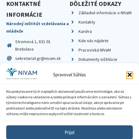
KONTAKTNÉ
DÔLEŽITÉ ODKAZY
Základné informácie o NIVaM
INFORMÁCIE
Kontakty
Národný inštitút vzdelávania a
mládeže
Kariéra
Kde nás nájdete
Stromová 1, 831 01
Bratislava
Pracoviská NIVaM
sekretariat.gr@nivam.sk
Dokumenty inštitúcie
IČO: 00164348
Knižnica
Spravovať Súhlas
DIČ: 2020798714
Na poskytovanie tých najlepších skúseností používame technológie, ako sú
súbory cookie na ukladanie a/alebo prístup k informáciám o zariadení. Súhlas s
týmito technológiami nám umožní spracovávať údaje, ako je správanie pri
prehliadaní alebo jedinečné ID na tejto stránke. Nesúhlas alebo odvolanie
Zásady ochrany súkromia
súhlasu môže nepriaznivo ovplyvniť určité vlastnosti a funkcie.
Vyhlásenie o prístupnosti
Prijať
Sprístupnenie informácií