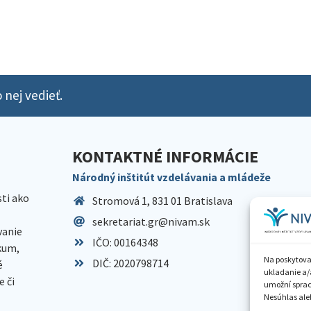
 nej vedieť.
KONTAKTNÉ INFORMÁCIE
Národný inštitút vzdelávania a mládeže
sti ako
Stromová 1, 831 01 Bratislava
sekretariat.gr@nivam.sk
anie
IČO: 00164348
skum,
Na poskytova
DIČ: 2020798714
é
ukladanie a/
 či
umožní spraco
Nesúhlas aleb