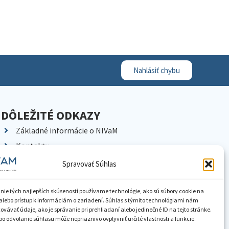
Nahlásiť chybu
DÔLEŽITÉ ODKAZY
Základné informácie o NIVaM
Kontakty
Kariéra
Spravovať Súhlas
Kde nás nájdete
Pracoviská NIVaM
nie tých najlepších skúseností používame technológie, ako sú súbory cookie na
alebo prístup k informáciám o zariadení. Súhlas s týmito technológiami nám
Dokumenty inštitúcie
vávať údaje, ako je správanie pri prehliadaní alebo jedinečné ID na tejto stránke.
o odvolanie súhlasu môže nepriaznivo ovplyvniť určité vlastnosti a funkcie.
Knižnica