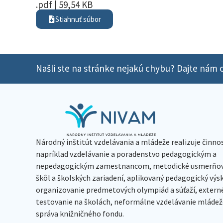
.pdf | 59,54 KB
Stiahnuť súbor
Našli ste na stránke nejakú chybu? Dajte nám o
Národný inštitút vzdelávania a mládeže realizuje činno
napríklad vzdelávanie a poradenstvo pedagogickým a
nepedagogickým zamestnancom, metodické usmerňov
škôl a školských zariadení, aplikovaný pedagogický vý
organizovanie predmetových olympiád a súťaží, extern
testovanie na školách, neformálne vzdelávanie mládeže
správa knižničného fondu.