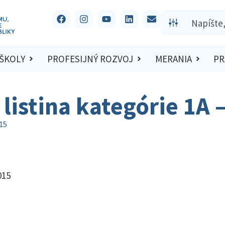
 ŠKOLY
PROFESIJNÝ ROZVOJ
MERANIA
PR
listina kategórie 1A 
015
015