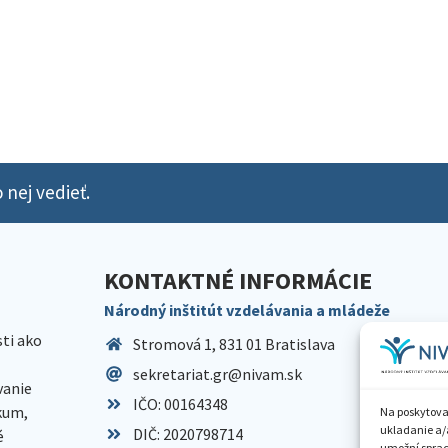
 nej vedieť.
KONTAKTNÉ INFORMÁCIE
Národný inštitút vzdelávania a mládeže
sti ako
Stromová 1, 831 01 Bratislava
sekretariat.gr@nivam.sk
anie
IČO: 00164348
skum,
Na poskytova
ukladanie a/
DIČ: 2020798714
é
umožní spraco