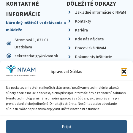
KONTAKTNÉ
DÔLEŽITÉ ODKAZY
Základné informácie o NIVaM
INFORMÁCIE
Kontakty
Národný inštitút vzdelávania a
mládeže
Kariéra
Kde nás nájdete
Stromová 1, 831 01
Bratislava
Pracoviská NIVaM
sekretariat.gr@nivam.sk
Dokumenty inštitúcie
IČO: 00164348
Knižnica
Spravovať Súhlas
DIČ: 2020798714
Na poskytovanie tých najlepších skúseností používame technológie, ako sú
súbory cookie na ukladanie a/alebo prístup k informáciám o zariadení. Súhlas s
týmito technológiami nám umožní spracovávať údaje, ako je správanie pri
prehliadaní alebo jedinečné ID na tejto stránke. Nesúhlas alebo odvolanie
Zásady ochrany súkromia
súhlasu môže nepriaznivo ovplyvniť určité vlastnosti a funkcie.
Vyhlásenie o prístupnosti
Prijať
Sprístupnenie informácií