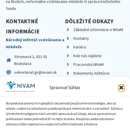
na školách, neformálne vzdelávanie mládeže či správa knižničného
fondu.
KONTAKTNÉ
DÔLEŽITÉ ODKAZY
Základné informácie o NIVaM
INFORMÁCIE
Kontakty
Národný inštitút vzdelávania a
mládeže
Kariéra
Kde nás nájdete
Stromová 1, 831 01
Bratislava
Pracoviská NIVaM
sekretariat.gr@nivam.sk
Dokumenty inštitúcie
IČO: 00164348
Knižnica
Spravovať Súhlas
DIČ: 2020798714
Na poskytovanie tých najlepších skúseností používame technológie, ako sú
súbory cookie na ukladanie a/alebo prístup k informáciám o zariadení. Súhlas s
týmito technológiami nám umožní spracovávať údaje, ako je správanie pri
prehliadaní alebo jedinečné ID na tejto stránke. Nesúhlas alebo odvolanie
Zásady ochrany súkromia
súhlasu môže nepriaznivo ovplyvniť určité vlastnosti a funkcie.