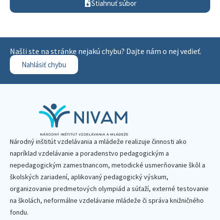
Stiahnuť súbor
Našli ste na stránke nejakú chybu? Dajte nám o nej vedieť.
Nahlásiť chybu
Národný inštitút vzdelávania a mládeže realizuje činnosti ako
napríklad vzdelávanie a poradenstvo pedagogickým a
nepedagogickým zamestnancom, metodické usmerňovanie škôl a
školských zariadení, aplikovaný pedagogický výskum,
organizovanie predmetových olympiád a súťaží, externé testovanie
na školách, neformálne vzdelávanie mládeže či správa knižničného
fondu.