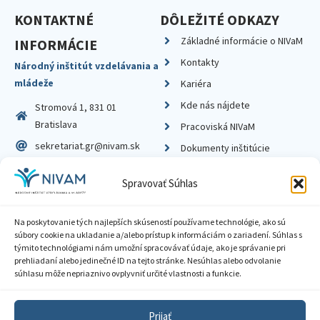
KONTAKTNÉ
DÔLEŽITÉ ODKAZY
Základné informácie o NIVaM
INFORMÁCIE
Kontakty
Národný inštitút vzdelávania a
mládeže
Kariéra
Kde nás nájdete
Stromová 1, 831 01
Bratislava
Pracoviská NIVaM
sekretariat.gr@nivam.sk
Dokumenty inštitúcie
IČO: 00164348
Knižnica
Spravovať Súhlas
DIČ: 2020798714
Na poskytovanie tých najlepších skúseností používame technológie, ako sú
súbory cookie na ukladanie a/alebo prístup k informáciám o zariadení. Súhlas s
týmito technológiami nám umožní spracovávať údaje, ako je správanie pri
prehliadaní alebo jedinečné ID na tejto stránke. Nesúhlas alebo odvolanie
Zásady ochrany súkromia
súhlasu môže nepriaznivo ovplyvniť určité vlastnosti a funkcie.
Vyhlásenie o prístupnosti
Prijať