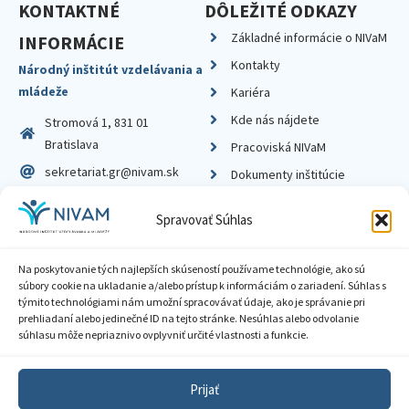
KONTAKTNÉ
DÔLEŽITÉ ODKAZY
Základné informácie o NIVaM
INFORMÁCIE
Kontakty
Národný inštitút vzdelávania a
mládeže
Kariéra
Kde nás nájdete
Stromová 1, 831 01
Bratislava
Pracoviská NIVaM
sekretariat.gr@nivam.sk
Dokumenty inštitúcie
IČO: 00164348
Knižnica
Spravovať Súhlas
DIČ: 2020798714
Na poskytovanie tých najlepších skúseností používame technológie, ako sú
súbory cookie na ukladanie a/alebo prístup k informáciám o zariadení. Súhlas s
týmito technológiami nám umožní spracovávať údaje, ako je správanie pri
prehliadaní alebo jedinečné ID na tejto stránke. Nesúhlas alebo odvolanie
Zásady ochrany súkromia
súhlasu môže nepriaznivo ovplyvniť určité vlastnosti a funkcie.
Vyhlásenie o prístupnosti
Prijať
Sprístupnenie informácií