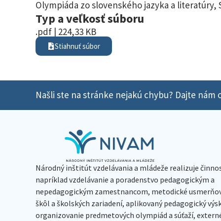
Olympiáda zo slovenského jazyka a literatúry
,
Typ a veľkosť súboru
.pdf | 224,33 KB
Stiahnuť súbor
Našli ste na stránke nejakú chybu? Dajte nám o
Národný inštitút vzdelávania a mládeže realizuje činno
napríklad vzdelávanie a poradenstvo pedagogickým a
nepedagogickým zamestnancom, metodické usmerňov
škôl a školských zariadení, aplikovaný pedagogický vý
organizovanie predmetových olympiád a súťaží, extern