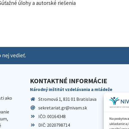
Súťažné úlohy a autorské riešenia
 nej vedieť.
KONTAKTNÉ INFORMÁCIE
Národný inštitút vzdelávania a mládeže
sti ako
Stromová 1, 831 01 Bratislava
sekretariat.gr@nivam.sk
anie
IČO: 00164348
skum,
Na poskytova
ukladanie a/
DIČ: 2020798714
é
umožní spraco