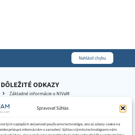
Nahlásiť chybu
DÔLEŽITÉ ODKAZY
Základné informácie o NIVaM
Kontakty
Spravovať Súhlas
Kariéra
Kde nás nájdete
nie tých najlepších skúseností používame technológie, ako sú súbory cookie na
Pracoviská NIVaM
alebo prístup k informáciám o zariadení. Súhlas s týmito technológiami nám
vávať údaje, ako je správanie pri prehliadaní alebo jedinečné ID na tejto stránke.