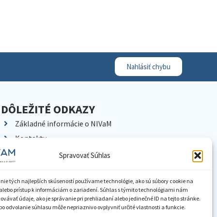
Nahlásiť chybu
DÔLEŽITÉ ODKAZY
Základné informácie o NIVaM
Kontakty
Kariéra
Spravovať Súhlas
Kde nás nájdete
Pracoviská NIVaM
nie tých najlepších skúseností používame technológie, ako sú súbory cookie na
alebo prístup k informáciám o zariadení. Súhlas s týmito technológiami nám
Dokumenty inštitúcie
vávať údaje, ako je správanie pri prehliadaní alebo jedinečné ID na tejto stránke.
o odvolanie súhlasu môže nepriaznivo ovplyvniť určité vlastnosti a funkcie.
Knižnica