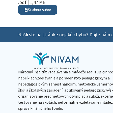
.pdf | 1,47 MB
Stiahnuť súbor
Našli ste na stránke nejakú chybu? Dajte nám o
Národný inštitút vzdelávania a mládeže realizuje činno
napríklad vzdelávanie a poradenstvo pedagogickým a
nepedagogickým zamestnancom, metodické usmerňov
škôl a školských zariadení, aplikovaný pedagogický vý
organizovanie predmetových olympiád a súťaží, extern
testovanie na školách, neformálne vzdelávanie mládeže
správa knižničného fondu.