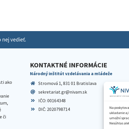
 nej vedieť.
KONTAKTNÉ INFORMÁCIE
Národný inštitút vzdelávania a mládeže
sti ako
Stromová 1, 831 01 Bratislava
sekretariat.gr@nivam.sk
anie
IČO: 00164348
skum,
Na poskytova
DIČ: 2020798714
é
ukladanie a/
 či
umožní spraco
Nesúhlas aleb