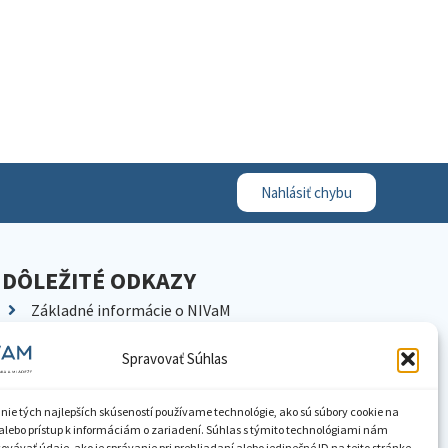
Nahlásiť chybu
DÔLEŽITÉ ODKAZY
Základné informácie o NIVaM
Kontakty
Spravovať Súhlas
Kariéra
Kde nás nájdete
nie tých najlepších skúseností používame technológie, ako sú súbory cookie na
Pracoviská NIVaM
alebo prístup k informáciám o zariadení. Súhlas s týmito technológiami nám
vávať údaje, ako je správanie pri prehliadaní alebo jedinečné ID na tejto stránke.