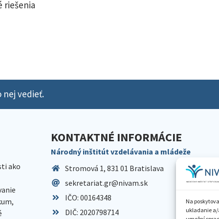
 riešenia
 nej vedieť.
KONTAKTNÉ INFORMÁCIE
Národný inštitút vzdelávania a mládeže
sti ako
Stromová 1, 831 01 Bratislava
sekretariat.gr@nivam.sk
anie
IČO: 00164348
skum,
Na poskytova
ukladanie a/
DIČ: 2020798714
é
umožní spraco