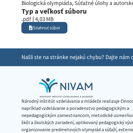
Biologická olympiáda
,
Súťažné úlohy a autorské
Typ a veľkosť súboru
.pdf | 4,03 MB
Stiahnuť súbor
Našli ste na stránke nejakú chybu? Dajte nám o
Národný inštitút vzdelávania a mládeže realizuje činno
napríklad vzdelávanie a poradenstvo pedagogickým a
nepedagogickým zamestnancom, metodické usmerňov
škôl a školských zariadení, aplikovaný pedagogický vý
organizovanie predmetových olympiád a súťaží, extern