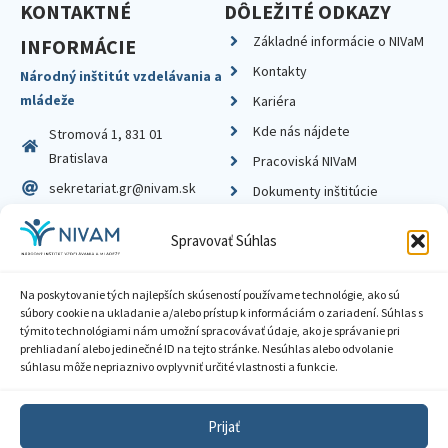
KONTAKTNÉ
DÔLEŽITÉ ODKAZY
Základné informácie o NIVaM
INFORMÁCIE
Kontakty
Národný inštitút vzdelávania a
mládeže
Kariéra
Kde nás nájdete
Stromová 1, 831 01
Bratislava
Pracoviská NIVaM
sekretariat.gr@nivam.sk
Dokumenty inštitúcie
IČO: 00164348
Knižnica
Spravovať Súhlas
DIČ: 2020798714
Na poskytovanie tých najlepších skúseností používame technológie, ako sú
súbory cookie na ukladanie a/alebo prístup k informáciám o zariadení. Súhlas s
týmito technológiami nám umožní spracovávať údaje, ako je správanie pri
prehliadaní alebo jedinečné ID na tejto stránke. Nesúhlas alebo odvolanie
Zásady ochrany súkromia
súhlasu môže nepriaznivo ovplyvniť určité vlastnosti a funkcie.
Vyhlásenie o prístupnosti
Prijať
Sprístupnenie informácií