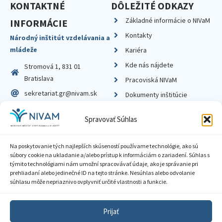
KONTAKTNÉ
DÔLEŽITÉ ODKAZY
Základné informácie o NIVaM
INFORMÁCIE
Kontakty
Národný inštitút vzdelávania a
mládeže
Kariéra
Kde nás nájdete
Stromová 1, 831 01
Bratislava
Pracoviská NIVaM
sekretariat.gr@nivam.sk
Dokumenty inštitúcie
IČO: 00164348
Knižnica
Spravovať Súhlas
DIČ: 2020798714
Na poskytovanie tých najlepších skúseností používame technológie, ako sú
súbory cookie na ukladanie a/alebo prístup k informáciám o zariadení. Súhlas s
týmito technológiami nám umožní spracovávať údaje, ako je správanie pri
prehliadaní alebo jedinečné ID na tejto stránke. Nesúhlas alebo odvolanie
Zásady ochrany súkromia
súhlasu môže nepriaznivo ovplyvniť určité vlastnosti a funkcie.
Vyhlásenie o prístupnosti
Prijať
Sprístupnenie informácií