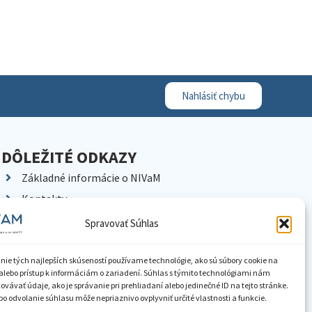
Nahlásiť chybu
DÔLEŽITÉ ODKAZY
Základné informácie o NIVaM
Kontakty
Kariéra
Spravovať Súhlas
Kde nás nájdete
Pracoviská NIVaM
nie tých najlepších skúseností používame technológie, ako sú súbory cookie na
alebo prístup k informáciám o zariadení. Súhlas s týmito technológiami nám
Dokumenty inštitúcie
vávať údaje, ako je správanie pri prehliadaní alebo jedinečné ID na tejto stránke.
o odvolanie súhlasu môže nepriaznivo ovplyvniť určité vlastnosti a funkcie.
Knižnica