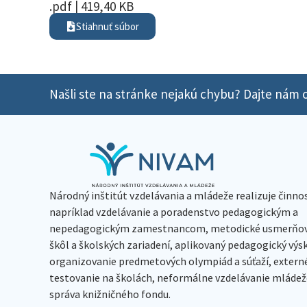
.pdf | 419,40 KB
Stiahnuť súbor
Našli ste na stránke nejakú chybu? Dajte nám o
Národný inštitút vzdelávania a mládeže realizuje činno
napríklad vzdelávanie a poradenstvo pedagogickým a
nepedagogickým zamestnancom, metodické usmerňov
škôl a školských zariadení, aplikovaný pedagogický vý
organizovanie predmetových olympiád a súťaží, extern
testovanie na školách, neformálne vzdelávanie mládeže
správa knižničného fondu.