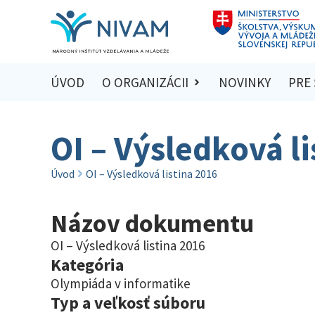
ÚVOD
O ORGANIZÁCII
NOVINKY
PRE
OI – Výsledková li
Úvod
OI – Výsledková listina 2016
Názov dokumentu
OI – Výsledková listina 2016
Kategória
Olympiáda v informatike
Typ a veľkosť súboru