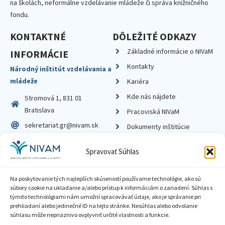
na školách, neformálne vzdelávanie mládeže či správa knižničného
fondu.
KONTAKTNÉ
DÔLEŽITÉ ODKAZY
Základné informácie o NIVaM
INFORMÁCIE
Kontakty
Národný inštitút vzdelávania a
mládeže
Kariéra
Kde nás nájdete
Stromová 1, 831 01
Bratislava
Pracoviská NIVaM
sekretariat.gr@nivam.sk
Dokumenty inštitúcie
IČO: 00164348
Knižnica
Spravovať Súhlas
DIČ: 2020798714
Na poskytovanie tých najlepších skúseností používame technológie, ako sú
súbory cookie na ukladanie a/alebo prístup k informáciám o zariadení. Súhlas s
týmito technológiami nám umožní spracovávať údaje, ako je správanie pri
prehliadaní alebo jedinečné ID na tejto stránke. Nesúhlas alebo odvolanie
Zásady ochrany súkromia
súhlasu môže nepriaznivo ovplyvniť určité vlastnosti a funkcie.