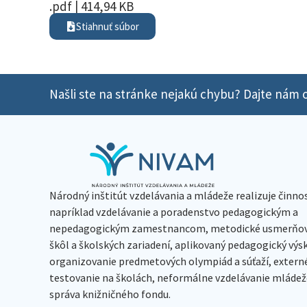
.pdf | 414,94 KB
Stiahnuť súbor
Našli ste na stránke nejakú chybu? Dajte nám o
Národný inštitút vzdelávania a mládeže realizuje činno
napríklad vzdelávanie a poradenstvo pedagogickým a
nepedagogickým zamestnancom, metodické usmerňov
škôl a školských zariadení, aplikovaný pedagogický vý
organizovanie predmetových olympiád a súťaží, extern
testovanie na školách, neformálne vzdelávanie mládeže
správa knižničného fondu.