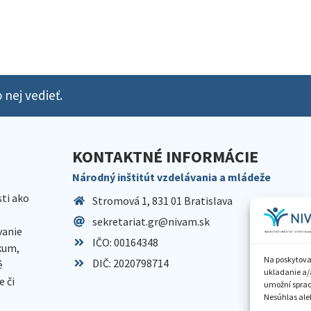
 nej vedieť.
KONTAKTNÉ INFORMÁCIE
Národný inštitút vzdelávania a mládeže
sti ako
Stromová 1, 831 01 Bratislava
sekretariat.gr@nivam.sk
anie
IČO: 00164348
skum,
Na poskytova
DIČ: 2020798714
é
ukladanie a/
 či
umožní spraco
Nesúhlas aleb