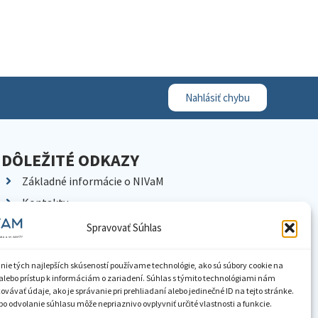
Nahlásiť chybu
DÔLEŽITÉ ODKAZY
Základné informácie o NIVaM
Kontakty
Kariéra
Spravovať Súhlas
Kde nás nájdete
Pracoviská NIVaM
nie tých najlepších skúseností používame technológie, ako sú súbory cookie na
alebo prístup k informáciám o zariadení. Súhlas s týmito technológiami nám
Dokumenty inštitúcie
vávať údaje, ako je správanie pri prehliadaní alebo jedinečné ID na tejto stránke.
o odvolanie súhlasu môže nepriaznivo ovplyvniť určité vlastnosti a funkcie.
Knižnica