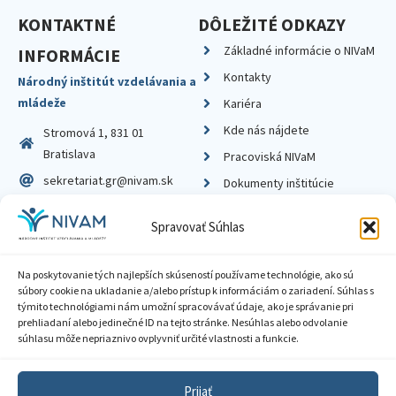
KONTAKTNÉ
DÔLEŽITÉ ODKAZY
Základné informácie o NIVaM
INFORMÁCIE
Kontakty
Národný inštitút vzdelávania a
mládeže
Kariéra
Kde nás nájdete
Stromová 1, 831 01
Bratislava
Pracoviská NIVaM
sekretariat.gr@nivam.sk
Dokumenty inštitúcie
IČO: 00164348
Knižnica
Spravovať Súhlas
DIČ: 2020798714
Na poskytovanie tých najlepších skúseností používame technológie, ako sú
súbory cookie na ukladanie a/alebo prístup k informáciám o zariadení. Súhlas s
týmito technológiami nám umožní spracovávať údaje, ako je správanie pri
prehliadaní alebo jedinečné ID na tejto stránke. Nesúhlas alebo odvolanie
Zásady ochrany súkromia
súhlasu môže nepriaznivo ovplyvniť určité vlastnosti a funkcie.
Vyhlásenie o prístupnosti
Prijať