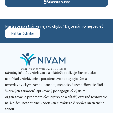
Stiahnuť súbor
Našli ste na stránke nejakú chybu? Dajte nám o nej vedieť.
Nahlásiť chybu
Národný inštitút vzdelávania a mládeže realizuje činnosti ako
napríklad vzdelávanie a poradenstvo pedagogickým a
nepedagogickým zamestnancom, metodické usmerňovanie škôl a
školských zariadení, aplikovaný pedagogický výskum,
organizovanie predmetových olympiád a súťaží, externé testovanie
na školách, neformálne vzdelávanie mládeže či správa knižničného
fondu.