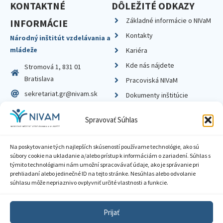
KONTAKTNÉ
DÔLEŽITÉ ODKAZY
Základné informácie o NIVaM
INFORMÁCIE
Kontakty
Národný inštitút vzdelávania a
mládeže
Kariéra
Kde nás nájdete
Stromová 1, 831 01
Bratislava
Pracoviská NIVaM
sekretariat.gr@nivam.sk
Dokumenty inštitúcie
IČO: 00164348
Knižnica
Spravovať Súhlas
DIČ: 2020798714
Na poskytovanie tých najlepších skúseností používame technológie, ako sú
súbory cookie na ukladanie a/alebo prístup k informáciám o zariadení. Súhlas s
týmito technológiami nám umožní spracovávať údaje, ako je správanie pri
prehliadaní alebo jedinečné ID na tejto stránke. Nesúhlas alebo odvolanie
Zásady ochrany súkromia
súhlasu môže nepriaznivo ovplyvniť určité vlastnosti a funkcie.
Vyhlásenie o prístupnosti
Prijať
Sprístupnenie informácií