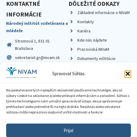
KONTAKTNÉ
DÔLEŽITÉ ODKAZY
Základné informácie o NIVaM
INFORMÁCIE
Kontakty
Národný inštitút vzdelávania a
mládeže
Kariéra
Kde nás nájdete
Stromová 1, 831 01
Bratislava
Pracoviská NIVaM
sekretariat.gr@nivam.sk
Dokumenty inštitúcie
IČO: 00164348
Knižnica
Spravovať Súhlas
DIČ: 2020798714
Na poskytovanie tých najlepších skúseností používame technológie, ako sú
súbory cookie na ukladanie a/alebo prístup k informáciám o zariadení. Súhlas s
týmito technológiami nám umožní spracovávať údaje, ako je správanie pri
prehliadaní alebo jedinečné ID na tejto stránke. Nesúhlas alebo odvolanie
Zásady ochrany súkromia
súhlasu môže nepriaznivo ovplyvniť určité vlastnosti a funkcie.
Vyhlásenie o prístupnosti
Prijať
Sprístupnenie informácií