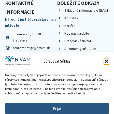
KONTAKTNÉ
DÔLEŽITÉ ODKAZY
Základné informácie o NIVaM
INFORMÁCIE
Kontakty
Národný inštitút vzdelávania a
mládeže
Kariéra
Kde nás nájdete
Stromová 1, 831 01
Bratislava
Pracoviská NIVaM
sekretariat.gr@nivam.sk
Dokumenty inštitúcie
IČO: 00164348
Knižnica
Spravovať Súhlas
DIČ: 2020798714
Na poskytovanie tých najlepších skúseností používame technológie, ako sú
súbory cookie na ukladanie a/alebo prístup k informáciám o zariadení. Súhlas s
týmito technológiami nám umožní spracovávať údaje, ako je správanie pri
prehliadaní alebo jedinečné ID na tejto stránke. Nesúhlas alebo odvolanie
Zásady ochrany súkromia
súhlasu môže nepriaznivo ovplyvniť určité vlastnosti a funkcie.
Vyhlásenie o prístupnosti
Prijať
Sprístupnenie informácií