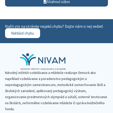
Stiahnuť súbor
Našli ste na stránke nejakú chybu? Dajte nám o nej vedieť.
Nahlásiť chybu
Národný inštitút vzdelávania a mládeže realizuje činnosti ako
napríklad vzdelávanie a poradenstvo pedagogickým a
nepedagogickým zamestnancom, metodické usmerňovanie škôl a
školských zariadení, aplikovaný pedagogický výskum,
organizovanie predmetových olympiád a súťaží, externé testovanie
na školách, neformálne vzdelávanie mládeže či správa knižničného
fondu.