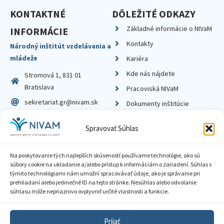
KONTAKTNÉ
DÔLEŽITÉ ODKAZY
Základné informácie o NIVaM
INFORMÁCIE
Kontakty
Národný inštitút vzdelávania a
mládeže
Kariéra
Kde nás nájdete
Stromová 1, 831 01
Bratislava
Pracoviská NIVaM
sekretariat.gr@nivam.sk
Dokumenty inštitúcie
IČO: 00164348
Knižnica
Spravovať Súhlas
DIČ: 2020798714
Na poskytovanie tých najlepších skúseností používame technológie, ako sú
súbory cookie na ukladanie a/alebo prístup k informáciám o zariadení. Súhlas s
týmito technológiami nám umožní spracovávať údaje, ako je správanie pri
prehliadaní alebo jedinečné ID na tejto stránke. Nesúhlas alebo odvolanie
Zásady ochrany súkromia
súhlasu môže nepriaznivo ovplyvniť určité vlastnosti a funkcie.
Vyhlásenie o prístupnosti
Prijať