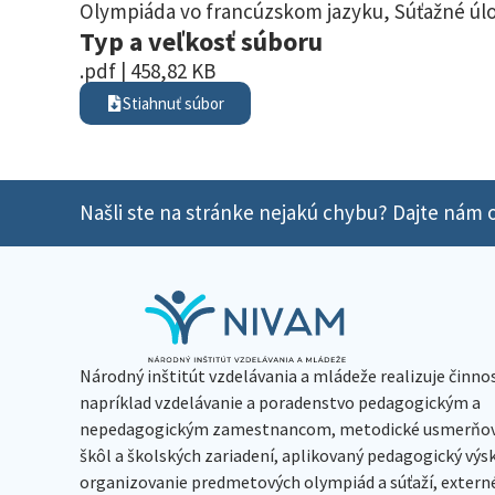
Olympiáda vo francúzskom jazyku
,
Súťažné úlo
Typ a veľkosť súboru
.pdf | 458,82 KB
Stiahnuť súbor
Našli ste na stránke nejakú chybu? Dajte nám o
Národný inštitút vzdelávania a mládeže realizuje činno
napríklad vzdelávanie a poradenstvo pedagogickým a
nepedagogickým zamestnancom, metodické usmerňov
škôl a školských zariadení, aplikovaný pedagogický vý
organizovanie predmetových olympiád a súťaží, extern