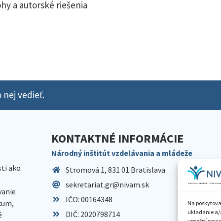
hy a autorské riešenia
 nej vedieť.
KONTAKTNÉ INFORMÁCIE
Národný inštitút vzdelávania a mládeže
sti ako
Stromová 1, 831 01 Bratislava
sekretariat.gr@nivam.sk
anie
IČO: 00164348
skum,
Na poskytova
ukladanie a/
DIČ: 2020798714
é
umožní spraco