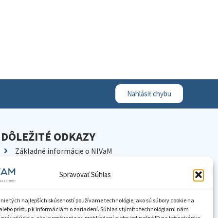
Nahlásiť chybu
DÔLEŽITÉ ODKAZY
Základné informácie o NIVaM
Kontakty
Spravovať Súhlas
Kariéra
Kde nás nájdete
nie tých najlepších skúseností používame technológie, ako sú súbory cookie na
Pracoviská NIVaM
alebo prístup k informáciám o zariadení. Súhlas s týmito technológiami nám
vávať údaje, ako je správanie pri prehliadaní alebo jedinečné ID na tejto stránke.