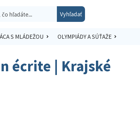
Vyhľadať
ÁCA S MLÁDEŽOU
OLYMPIÁDY A SÚŤAŽE
 écrite | Krajské