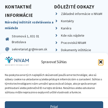
KONTAKTNÉ
DÔLEŽITÉ ODKAZY
Základné informácie o NIVaM
INFORMÁCIE
Kontakty
Národný inštitút vzdelávania a
mládeže
Kariéra
Kde nás nájdete
Stromová 1, 831 01
Bratislava
Pracoviská NIVaM
sekretariat.gr@nivam.sk
Dokumenty inštitúcie
IČO: 00164348
Knižnica
Spravovať Súhlas
DIČ: 2020798714
Na poskytovanie tých najlepších skúseností používame technológie, ako sú
súbory cookie na ukladanie a/alebo prístup k informáciám o zariadení. Súhlas s
týmito technológiami nám umožní spracovávať údaje, ako je správanie pri
prehliadaní alebo jedinečné ID na tejto stránke. Nesúhlas alebo odvolanie
Zásady ochrany súkromia
súhlasu môže nepriaznivo ovplyvniť určité vlastnosti a funkcie.
Vyhlásenie o prístupnosti
Prijať