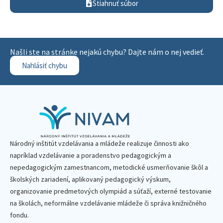
Stiahnuť súbor
Našli ste na stránke nejakú chybu? Dajte nám o nej vedieť.
Nahlásiť chybu
Národný inštitút vzdelávania a mládeže realizuje činnosti ako
napríklad vzdelávanie a poradenstvo pedagogickým a
nepedagogickým zamestnancom, metodické usmerňovanie škôl a
školských zariadení, aplikovaný pedagogický výskum,
organizovanie predmetových olympiád a súťaží, externé testovanie
na školách, neformálne vzdelávanie mládeže či správa knižničného
fondu.