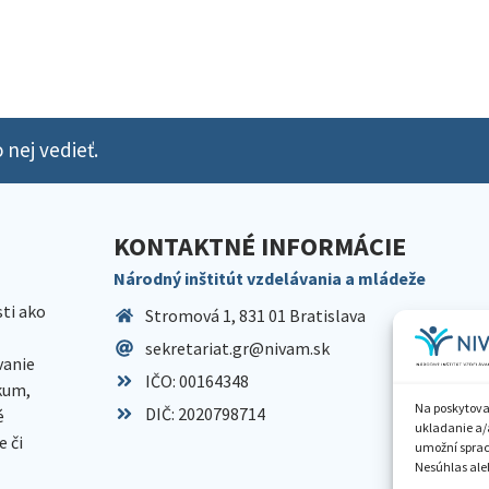
 nej vedieť.
KONTAKTNÉ INFORMÁCIE
Národný inštitút vzdelávania a mládeže
sti ako
Stromová 1, 831 01 Bratislava
sekretariat.gr@nivam.sk
anie
IČO: 00164348
skum,
Na poskytova
DIČ: 2020798714
é
ukladanie a/
 či
umožní spraco
Nesúhlas aleb