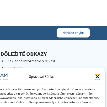
Nahlásiť chybu
DÔLEŽITÉ ODKAZY
Základné informácie o NIVaM
Kontakty
Kariéra
Spravovať Súhlas
Kde nás nájdete
Pracoviská NIVaM
nie tých najlepších skúseností používame technológie, ako sú súbory cookie na
alebo prístup k informáciám o zariadení. Súhlas s týmito technológiami nám
Dokumenty inštitúcie
vávať údaje, ako je správanie pri prehliadaní alebo jedinečné ID na tejto stránke.
o odvolanie súhlasu môže nepriaznivo ovplyvniť určité vlastnosti a funkcie.
Knižnica