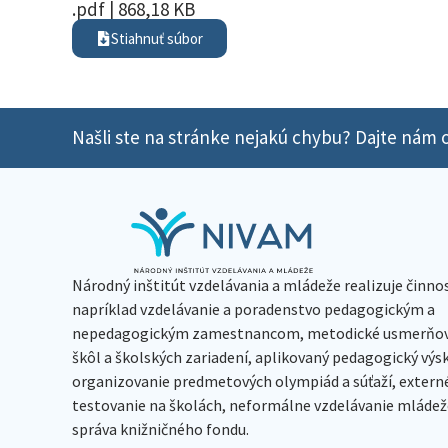
.pdf | 868,18 KB
Stiahnuť súbor
Našli ste na stránke nejakú chybu? Dajte nám o
Národný inštitút vzdelávania a mládeže realizuje činno
napríklad vzdelávanie a poradenstvo pedagogickým a
nepedagogickým zamestnancom, metodické usmerňov
škôl a školských zariadení, aplikovaný pedagogický vý
organizovanie predmetových olympiád a súťaží, extern
testovanie na školách, neformálne vzdelávanie mládeže
správa knižničného fondu.