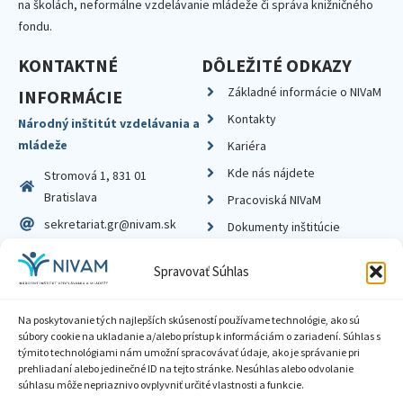
na školách, neformálne vzdelávanie mládeže či správa knižničného
fondu.
KONTAKTNÉ
DÔLEŽITÉ ODKAZY
Základné informácie o NIVaM
INFORMÁCIE
Kontakty
Národný inštitút vzdelávania a
mládeže
Kariéra
Kde nás nájdete
Stromová 1, 831 01
Bratislava
Pracoviská NIVaM
sekretariat.gr@nivam.sk
Dokumenty inštitúcie
IČO: 00164348
Knižnica
Spravovať Súhlas
DIČ: 2020798714
Na poskytovanie tých najlepších skúseností používame technológie, ako sú
súbory cookie na ukladanie a/alebo prístup k informáciám o zariadení. Súhlas s
týmito technológiami nám umožní spracovávať údaje, ako je správanie pri
prehliadaní alebo jedinečné ID na tejto stránke. Nesúhlas alebo odvolanie
Zásady ochrany súkromia
súhlasu môže nepriaznivo ovplyvniť určité vlastnosti a funkcie.