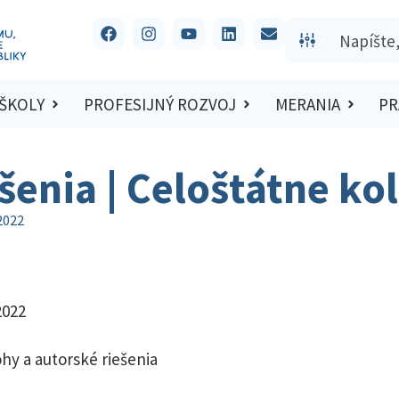
 ŠKOLY
PROFESIJNÝ ROZVOJ
MERANIA
PR
ešenia | Celoštátne ko
2022
2022
hy a autorské riešenia