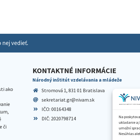
 nej vedieť.
KONTAKTNÉ INFORMÁCIE
Národný inštitút vzdelávania a mládeže
sti ako
Stromová 1, 831 01 Bratislava
sekretariat.gr@nivam.sk
anie
IČO: 00164348
skum,
Na poskytova
DIČ: 2020798714
é
ukladanie a/
 či
umožní spraco
Nesúhlas aleb