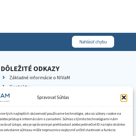
Nahlásiť chybu
DÔLEŽITÉ ODKAZY
Základné informácie o NIVaM
Kontakty
Kariéra
Spravovať Súhlas
Kde nás nájdete
Pracoviská NIVaM
nie tých najlepších skúseností používame technológie, ako sú súbory cookie na
alebo prístup k informáciám o zariadení. Súhlas s týmito technológiami nám
Dokumenty inštitúcie
vávať údaje, ako je správanie pri prehliadaní alebo jedinečné ID na tejto stránke.
o odvolanie súhlasu môže nepriaznivo ovplyvniť určité vlastnosti a funkcie.
Knižnica