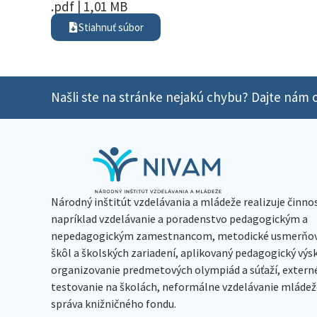
.pdf | 1,01 MB
Stiahnuť súbor
Našli ste na stránke nejakú chybu? Dajte nám o
Národný inštitút vzdelávania a mládeže realizuje činno
napríklad vzdelávanie a poradenstvo pedagogickým a
nepedagogickým zamestnancom, metodické usmerňov
škôl a školských zariadení, aplikovaný pedagogický vý
organizovanie predmetových olympiád a súťaží, extern
testovanie na školách, neformálne vzdelávanie mládeže
správa knižničného fondu.