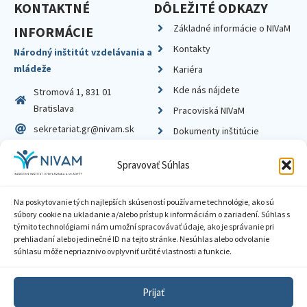
KONTAKTNÉ
DÔLEŽITÉ ODKAZY
Základné informácie o NIVaM
INFORMÁCIE
Kontakty
Národný inštitút vzdelávania a
mládeže
Kariéra
Kde nás nájdete
Stromová 1, 831 01
Bratislava
Pracoviská NIVaM
sekretariat.gr@nivam.sk
Dokumenty inštitúcie
IČO: 00164348
Knižnica
Spravovať Súhlas
DIČ: 2020798714
Na poskytovanie tých najlepších skúseností používame technológie, ako sú
súbory cookie na ukladanie a/alebo prístup k informáciám o zariadení. Súhlas s
týmito technológiami nám umožní spracovávať údaje, ako je správanie pri
prehliadaní alebo jedinečné ID na tejto stránke. Nesúhlas alebo odvolanie
Zásady ochrany súkromia
súhlasu môže nepriaznivo ovplyvniť určité vlastnosti a funkcie.
Vyhlásenie o prístupnosti
Prijať
Sprístupnenie informácií