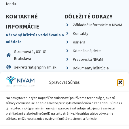
fondu.
KONTAKTNÉ
DÔLEŽITÉ ODKAZY
Základné informácie o NIVaM
INFORMÁCIE
Kontakty
Národný inštitút vzdelávania a
mládeže
Kariéra
Kde nás nájdete
Stromová 1, 831 01
Bratislava
Pracoviská NIVaM
sekretariat.gr@nivam.sk
Dokumenty inštitúcie
IČO: 00164348
Knižnica
Spravovať Súhlas
DIČ: 2020798714
Na poskytovanie tých najlepších skúseností používame technológie, ako sú
súbory cookie na ukladanie a/alebo prístup k informáciám o zariadení. Súhlas s
týmito technológiami nám umožní spracovávať údaje, ako je správanie pri
prehliadaní alebo jedinečné ID na tejto stránke. Nesúhlas alebo odvolanie
Zásady ochrany súkromia
súhlasu môže nepriaznivo ovplyvniť určité vlastnosti a funkcie.
Vyhlásenie o prístupnosti