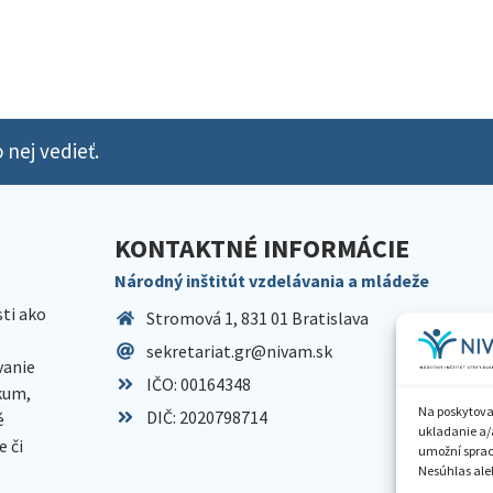
 nej vedieť.
KONTAKTNÉ INFORMÁCIE
Národný inštitút vzdelávania a mládeže
sti ako
Stromová 1, 831 01 Bratislava
sekretariat.gr@nivam.sk
anie
IČO: 00164348
skum,
Na poskytova
DIČ: 2020798714
é
ukladanie a/
 či
umožní spraco
Nesúhlas aleb