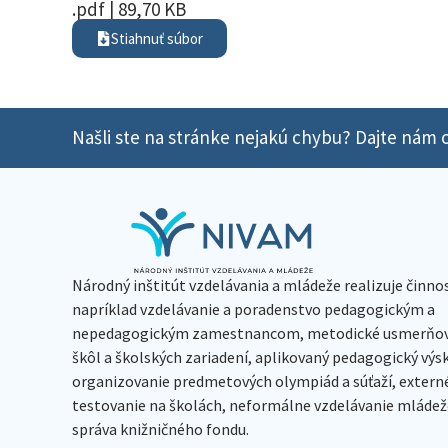
.pdf | 89,70 KB
Stiahnuť súbor
Našli ste na stránke nejakú chybu? Dajte nám o
Národný inštitút vzdelávania a mládeže realizuje činno
napríklad vzdelávanie a poradenstvo pedagogickým a
nepedagogickým zamestnancom, metodické usmerňov
škôl a školských zariadení, aplikovaný pedagogický vý
organizovanie predmetových olympiád a súťaží, extern
testovanie na školách, neformálne vzdelávanie mládeže
správa knižničného fondu.