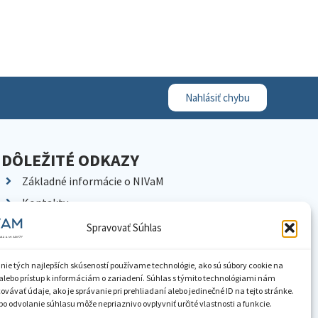
Nahlásiť chybu
DÔLEŽITÉ ODKAZY
Základné informácie o NIVaM
Kontakty
Kariéra
Spravovať Súhlas
Kde nás nájdete
Pracoviská NIVaM
nie tých najlepších skúseností používame technológie, ako sú súbory cookie na
alebo prístup k informáciám o zariadení. Súhlas s týmito technológiami nám
Dokumenty inštitúcie
vávať údaje, ako je správanie pri prehliadaní alebo jedinečné ID na tejto stránke.
o odvolanie súhlasu môže nepriaznivo ovplyvniť určité vlastnosti a funkcie.
Knižnica