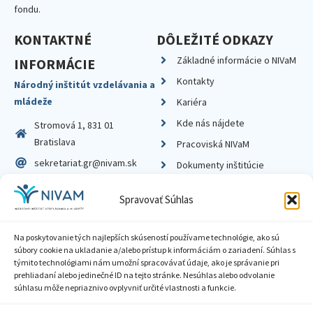
fondu.
KONTAKTNÉ
DÔLEŽITÉ ODKAZY
Základné informácie o NIVaM
INFORMÁCIE
Kontakty
Národný inštitút vzdelávania a
mládeže
Kariéra
Kde nás nájdete
Stromová 1, 831 01
Bratislava
Pracoviská NIVaM
sekretariat.gr@nivam.sk
Dokumenty inštitúcie
IČO: 00164348
Knižnica
Spravovať Súhlas
DIČ: 2020798714
Na poskytovanie tých najlepších skúseností používame technológie, ako sú
súbory cookie na ukladanie a/alebo prístup k informáciám o zariadení. Súhlas s
týmito technológiami nám umožní spracovávať údaje, ako je správanie pri
prehliadaní alebo jedinečné ID na tejto stránke. Nesúhlas alebo odvolanie
Zásady ochrany súkromia
súhlasu môže nepriaznivo ovplyvniť určité vlastnosti a funkcie.
Vyhlásenie o prístupnosti