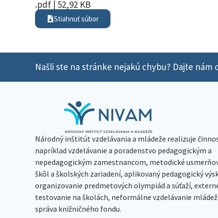
.pdf | 52,92 KB
Stiahnuť súbor
Našli ste na stránke nejakú chybu? Dajte nám o
Národný inštitút vzdelávania a mládeže realizuje činno
napríklad vzdelávanie a poradenstvo pedagogickým a
nepedagogickým zamestnancom, metodické usmerňov
škôl a školských zariadení, aplikovaný pedagogický vý
organizovanie predmetových olympiád a súťaží, extern
testovanie na školách, neformálne vzdelávanie mládeže
správa knižničného fondu.