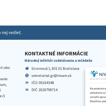
 nej vedieť.
KONTAKTNÉ INFORMÁCIE
Národný inštitút vzdelávania a mládeže
sti ako
Stromová 1, 831 01 Bratislava
sekretariat.gr@nivam.sk
anie
IČO: 00164348
skum,
Na poskytova
DIČ: 2020798714
é
ukladanie a/
 či
umožní spraco
Nesúhlas aleb