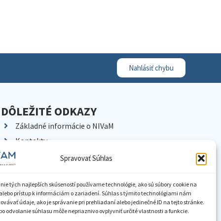
Nahlásiť chybu
DÔLEŽITÉ ODKAZY
Základné informácie o NIVaM
Kontakty
Kariéra
Spravovať Súhlas
Kde nás nájdete
Pracoviská NIVaM
nie tých najlepších skúseností používame technológie, ako sú súbory cookie na
alebo prístup k informáciám o zariadení. Súhlas s týmito technológiami nám
Dokumenty inštitúcie
vávať údaje, ako je správanie pri prehliadaní alebo jedinečné ID na tejto stránke.
o odvolanie súhlasu môže nepriaznivo ovplyvniť určité vlastnosti a funkcie.
Knižnica