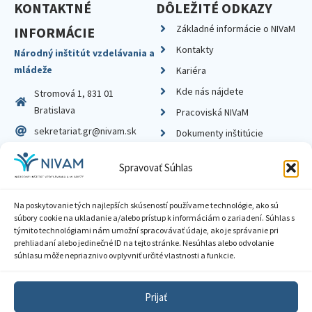
KONTAKTNÉ
DÔLEŽITÉ ODKAZY
Základné informácie o NIVaM
INFORMÁCIE
Kontakty
Národný inštitút vzdelávania a
mládeže
Kariéra
Kde nás nájdete
Stromová 1, 831 01
Bratislava
Pracoviská NIVaM
sekretariat.gr@nivam.sk
Dokumenty inštitúcie
IČO: 00164348
Knižnica
Spravovať Súhlas
DIČ: 2020798714
Na poskytovanie tých najlepších skúseností používame technológie, ako sú
súbory cookie na ukladanie a/alebo prístup k informáciám o zariadení. Súhlas s
týmito technológiami nám umožní spracovávať údaje, ako je správanie pri
prehliadaní alebo jedinečné ID na tejto stránke. Nesúhlas alebo odvolanie
Zásady ochrany súkromia
súhlasu môže nepriaznivo ovplyvniť určité vlastnosti a funkcie.
Vyhlásenie o prístupnosti
Prijať
Sprístupnenie informácií