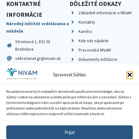
KONTAKTNÉ
DÔLEŽITÉ ODKAZY
Základné informácie o NIVaM
INFORMÁCIE
Kontakty
Národný inštitút vzdelávania a
mládeže
Kariéra
Kde nás nájdete
Stromová 1, 831 01
Bratislava
Pracoviská NIVaM
sekretariat.gr@nivam.sk
Dokumenty inštitúcie
IČO: 00164348
Knižnica
Spravovať Súhlas
DIČ: 2020798714
Na poskytovanie tých najlepších skúseností používame technológie, ako sú
súbory cookie na ukladanie a/alebo prístup k informáciám o zariadení. Súhlas s
týmito technológiami nám umožní spracovávať údaje, ako je správanie pri
prehliadaní alebo jedinečné ID na tejto stránke. Nesúhlas alebo odvolanie
Zásady ochrany súkromia
súhlasu môže nepriaznivo ovplyvniť určité vlastnosti a funkcie.
Vyhlásenie o prístupnosti
Prijať
Sprístupnenie informácií