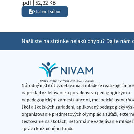
.pdf | 52,32 KB
Stiahnuť súbor
Našli ste na stránke nejakú chybu? Dajte nám o
Národný inštitút vzdelávania a mládeže realizuje činno
napríklad vzdelávanie a poradenstvo pedagogickým a
nepedagogickým zamestnancom, metodické usmerňov
škôl a školských zariadení, aplikovaný pedagogický vý
organizovanie predmetových olympiád a súťaží, extern
testovanie na školách, neformálne vzdelávanie mládeže
správa knižničného fondu.