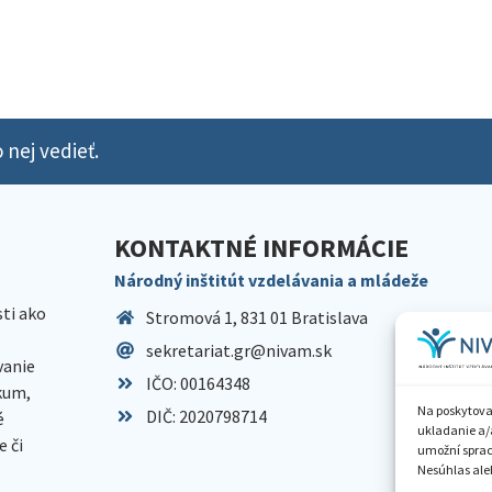
 nej vedieť.
KONTAKTNÉ INFORMÁCIE
Národný inštitút vzdelávania a mládeže
sti ako
Stromová 1, 831 01 Bratislava
sekretariat.gr@nivam.sk
anie
IČO: 00164348
skum,
Na poskytova
DIČ: 2020798714
é
ukladanie a/
 či
umožní spraco
Nesúhlas aleb