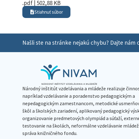
.pdf | 502,88 KB
Stiahnuť súbor
Našli ste na stránke nejakú chybu? Dajte nám o
Národný inštitút vzdelávania a mládeže realizuje činno
napríklad vzdelávanie a poradenstvo pedagogickým a
nepedagogickým zamestnancom, metodické usmerňov
škôl a školských zariadení, aplikovaný pedagogický vý
organizovanie predmetových olympiád a súťaží, extern
testovanie na školách, neformálne vzdelávanie mládeže
správa knižničného fondu.