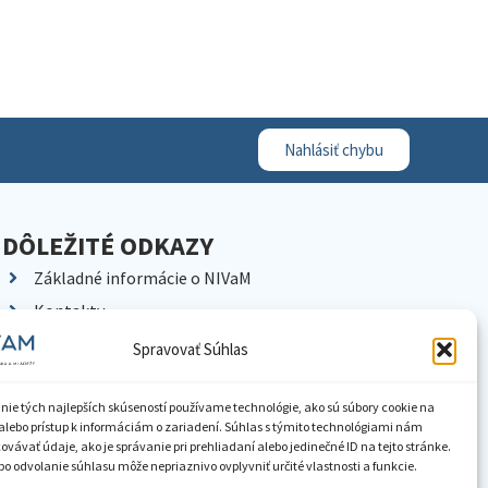
Nahlásiť chybu
DÔLEŽITÉ ODKAZY
Základné informácie o NIVaM
Kontakty
Kariéra
Spravovať Súhlas
Kde nás nájdete
Pracoviská NIVaM
nie tých najlepších skúseností používame technológie, ako sú súbory cookie na
alebo prístup k informáciám o zariadení. Súhlas s týmito technológiami nám
Dokumenty inštitúcie
vávať údaje, ako je správanie pri prehliadaní alebo jedinečné ID na tejto stránke.
o odvolanie súhlasu môže nepriaznivo ovplyvniť určité vlastnosti a funkcie.
Knižnica