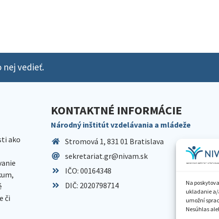
 nej vedieť.
KONTAKTNÉ INFORMÁCIE
Národný inštitút vzdelávania a mládeže
sti ako
Stromová 1, 831 01 Bratislava
sekretariat.gr@nivam.sk
anie
IČO: 00164348
skum,
Na poskytova
DIČ: 2020798714
é
ukladanie a/
 či
umožní spraco
Nesúhlas aleb