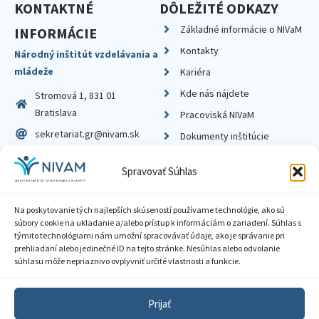
KONTAKTNÉ
DÔLEŽITÉ ODKAZY
Základné informácie o NIVaM
INFORMÁCIE
Kontakty
Národný inštitút vzdelávania a
mládeže
Kariéra
Kde nás nájdete
Stromová 1, 831 01
Bratislava
Pracoviská NIVaM
sekretariat.gr@nivam.sk
Dokumenty inštitúcie
IČO: 00164348
Knižnica
Spravovať Súhlas
DIČ: 2020798714
Na poskytovanie tých najlepších skúseností používame technológie, ako sú
súbory cookie na ukladanie a/alebo prístup k informáciám o zariadení. Súhlas s
týmito technológiami nám umožní spracovávať údaje, ako je správanie pri
prehliadaní alebo jedinečné ID na tejto stránke. Nesúhlas alebo odvolanie
Zásady ochrany súkromia
súhlasu môže nepriaznivo ovplyvniť určité vlastnosti a funkcie.
Vyhlásenie o prístupnosti
Prijať
Sprístupnenie informácií