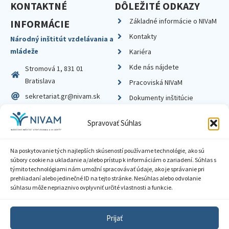
KONTAKTNÉ
DÔLEŽITÉ ODKAZY
Základné informácie o NIVaM
INFORMÁCIE
Kontakty
Národný inštitút vzdelávania a
mládeže
Kariéra
Kde nás nájdete
Stromová 1, 831 01
Bratislava
Pracoviská NIVaM
sekretariat.gr@nivam.sk
Dokumenty inštitúcie
IČO: 00164348
Knižnica
Spravovať Súhlas
DIČ: 2020798714
Na poskytovanie tých najlepších skúseností používame technológie, ako sú
súbory cookie na ukladanie a/alebo prístup k informáciám o zariadení. Súhlas s
týmito technológiami nám umožní spracovávať údaje, ako je správanie pri
prehliadaní alebo jedinečné ID na tejto stránke. Nesúhlas alebo odvolanie
Zásady ochrany súkromia
súhlasu môže nepriaznivo ovplyvniť určité vlastnosti a funkcie.
Vyhlásenie o prístupnosti
Prijať
Sprístupnenie informácií