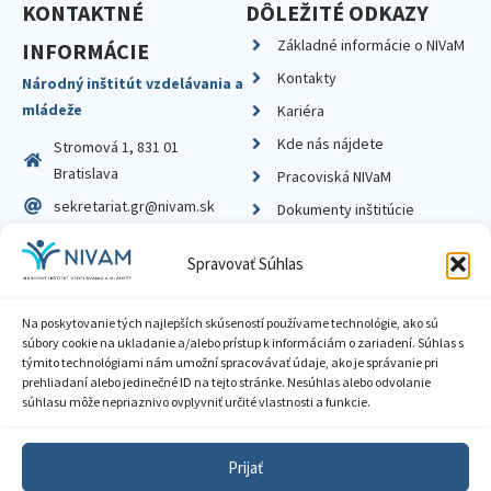
KONTAKTNÉ
DÔLEŽITÉ ODKAZY
Základné informácie o NIVaM
INFORMÁCIE
Kontakty
Národný inštitút vzdelávania a
mládeže
Kariéra
Kde nás nájdete
Stromová 1, 831 01
Bratislava
Pracoviská NIVaM
sekretariat.gr@nivam.sk
Dokumenty inštitúcie
IČO: 00164348
Knižnica
Spravovať Súhlas
DIČ: 2020798714
Na poskytovanie tých najlepších skúseností používame technológie, ako sú
súbory cookie na ukladanie a/alebo prístup k informáciám o zariadení. Súhlas s
týmito technológiami nám umožní spracovávať údaje, ako je správanie pri
prehliadaní alebo jedinečné ID na tejto stránke. Nesúhlas alebo odvolanie
Zásady ochrany súkromia
súhlasu môže nepriaznivo ovplyvniť určité vlastnosti a funkcie.
Vyhlásenie o prístupnosti
Prijať
Sprístupnenie informácií