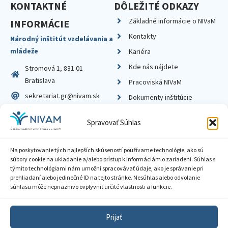
KONTAKTNÉ
DÔLEŽITÉ ODKAZY
Základné informácie o NIVaM
INFORMÁCIE
Kontakty
Národný inštitút vzdelávania a
mládeže
Kariéra
Kde nás nájdete
Stromová 1, 831 01
Bratislava
Pracoviská NIVaM
sekretariat.gr@nivam.sk
Dokumenty inštitúcie
IČO: 00164348
Knižnica
Spravovať Súhlas
DIČ: 2020798714
Na poskytovanie tých najlepších skúseností používame technológie, ako sú
súbory cookie na ukladanie a/alebo prístup k informáciám o zariadení. Súhlas s
týmito technológiami nám umožní spracovávať údaje, ako je správanie pri
prehliadaní alebo jedinečné ID na tejto stránke. Nesúhlas alebo odvolanie
Zásady ochrany súkromia
súhlasu môže nepriaznivo ovplyvniť určité vlastnosti a funkcie.
Vyhlásenie o prístupnosti
Prijať
Sprístupnenie informácií