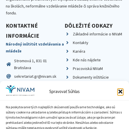
na školách, neformálne vzdelávanie mládeže či správa knižničného
fondu.
KONTAKTNÉ
DÔLEŽITÉ ODKAZY
Základné informácie o NIVaM
INFORMÁCIE
Kontakty
Národný inštitút vzdelávania a
mládeže
Kariéra
Kde nás nájdete
Stromová 1, 831 01
Bratislava
Pracoviská NIVaM
sekretariat.gr@nivam.sk
Dokumenty inštitúcie
IČO: 00164348
Knižnica
Spravovať Súhlas
DIČ: 2020798714
Na poskytovanie tých najlepších skúseností používame technológie, ako sú
súbory cookie na ukladanie a/alebo prístup k informáciám o zariadení. Súhlas s
týmito technológiami nám umožní spracovávať údaje, ako je správanie pri
prehliadaní alebo jedinečné ID na tejto stránke. Nesúhlas alebo odvolanie
Zásady ochrany súkromia
súhlasu môže nepriaznivo ovplyvniť určité vlastnosti a funkcie.