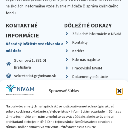
na školách, neformálne vzdelávanie mládeže či správa knižničného
fondu.
KONTAKTNÉ
DÔLEŽITÉ ODKAZY
Základné informácie o NIVaM
INFORMÁCIE
Kontakty
Národný inštitút vzdelávania a
mládeže
Kariéra
Kde nás nájdete
Stromová 1, 831 01
Bratislava
Pracoviská NIVaM
sekretariat.gr@nivam.sk
Dokumenty inštitúcie
IČO: 00164348
Knižnica
Spravovať Súhlas
DIČ: 2020798714
Na poskytovanie tých najlepších skúseností používame technológie, ako sú
súbory cookie na ukladanie a/alebo prístup k informáciám o zariadení. Súhlas s
týmito technológiami nám umožní spracovávať údaje, ako je správanie pri
prehliadaní alebo jedinečné ID na tejto stránke. Nesúhlas alebo odvolanie
Zásady ochrany súkromia
súhlasu môže nepriaznivo ovplyvniť určité vlastnosti a funkcie.