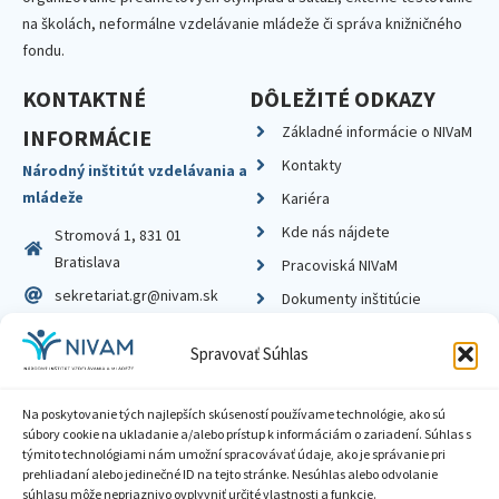
na školách, neformálne vzdelávanie mládeže či správa knižničného
fondu.
KONTAKTNÉ
DÔLEŽITÉ ODKAZY
Základné informácie o NIVaM
INFORMÁCIE
Kontakty
Národný inštitút vzdelávania a
mládeže
Kariéra
Kde nás nájdete
Stromová 1, 831 01
Bratislava
Pracoviská NIVaM
sekretariat.gr@nivam.sk
Dokumenty inštitúcie
IČO: 00164348
Knižnica
Spravovať Súhlas
DIČ: 2020798714
Na poskytovanie tých najlepších skúseností používame technológie, ako sú
súbory cookie na ukladanie a/alebo prístup k informáciám o zariadení. Súhlas s
týmito technológiami nám umožní spracovávať údaje, ako je správanie pri
prehliadaní alebo jedinečné ID na tejto stránke. Nesúhlas alebo odvolanie
Zásady ochrany súkromia
súhlasu môže nepriaznivo ovplyvniť určité vlastnosti a funkcie.