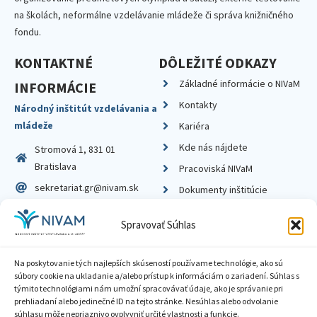
na školách, neformálne vzdelávanie mládeže či správa knižničného
fondu.
KONTAKTNÉ
DÔLEŽITÉ ODKAZY
Základné informácie o NIVaM
INFORMÁCIE
Kontakty
Národný inštitút vzdelávania a
mládeže
Kariéra
Kde nás nájdete
Stromová 1, 831 01
Bratislava
Pracoviská NIVaM
sekretariat.gr@nivam.sk
Dokumenty inštitúcie
IČO: 00164348
Knižnica
Spravovať Súhlas
DIČ: 2020798714
Na poskytovanie tých najlepších skúseností používame technológie, ako sú
súbory cookie na ukladanie a/alebo prístup k informáciám o zariadení. Súhlas s
týmito technológiami nám umožní spracovávať údaje, ako je správanie pri
prehliadaní alebo jedinečné ID na tejto stránke. Nesúhlas alebo odvolanie
Zásady ochrany súkromia
súhlasu môže nepriaznivo ovplyvniť určité vlastnosti a funkcie.