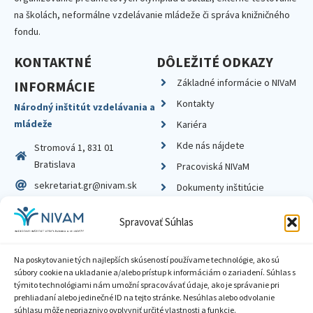
na školách, neformálne vzdelávanie mládeže či správa knižničného
fondu.
KONTAKTNÉ
DÔLEŽITÉ ODKAZY
Základné informácie o NIVaM
INFORMÁCIE
Kontakty
Národný inštitút vzdelávania a
mládeže
Kariéra
Kde nás nájdete
Stromová 1, 831 01
Bratislava
Pracoviská NIVaM
sekretariat.gr@nivam.sk
Dokumenty inštitúcie
IČO: 00164348
Knižnica
Spravovať Súhlas
DIČ: 2020798714
Na poskytovanie tých najlepších skúseností používame technológie, ako sú
súbory cookie na ukladanie a/alebo prístup k informáciám o zariadení. Súhlas s
týmito technológiami nám umožní spracovávať údaje, ako je správanie pri
prehliadaní alebo jedinečné ID na tejto stránke. Nesúhlas alebo odvolanie
Zásady ochrany súkromia
súhlasu môže nepriaznivo ovplyvniť určité vlastnosti a funkcie.