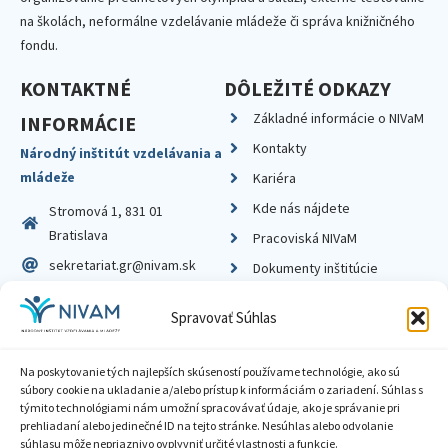
na školách, neformálne vzdelávanie mládeže či správa knižničného
fondu.
KONTAKTNÉ
DÔLEŽITÉ ODKAZY
Základné informácie o NIVaM
INFORMÁCIE
Kontakty
Národný inštitút vzdelávania a
mládeže
Kariéra
Kde nás nájdete
Stromová 1, 831 01
Bratislava
Pracoviská NIVaM
sekretariat.gr@nivam.sk
Dokumenty inštitúcie
IČO: 00164348
Knižnica
Spravovať Súhlas
DIČ: 2020798714
Na poskytovanie tých najlepších skúseností používame technológie, ako sú
súbory cookie na ukladanie a/alebo prístup k informáciám o zariadení. Súhlas s
týmito technológiami nám umožní spracovávať údaje, ako je správanie pri
prehliadaní alebo jedinečné ID na tejto stránke. Nesúhlas alebo odvolanie
Zásady ochrany súkromia
súhlasu môže nepriaznivo ovplyvniť určité vlastnosti a funkcie.