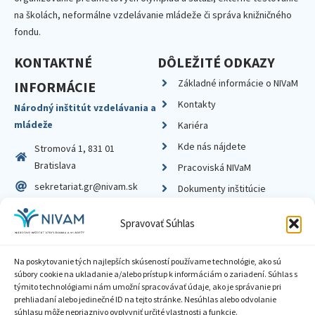
na školách, neformálne vzdelávanie mládeže či správa knižničného
fondu.
KONTAKTNÉ
DÔLEŽITÉ ODKAZY
Základné informácie o NIVaM
INFORMÁCIE
Kontakty
Národný inštitút vzdelávania a
mládeže
Kariéra
Kde nás nájdete
Stromová 1, 831 01
Bratislava
Pracoviská NIVaM
sekretariat.gr@nivam.sk
Dokumenty inštitúcie
IČO: 00164348
Knižnica
Spravovať Súhlas
DIČ: 2020798714
Na poskytovanie tých najlepších skúseností používame technológie, ako sú
súbory cookie na ukladanie a/alebo prístup k informáciám o zariadení. Súhlas s
týmito technológiami nám umožní spracovávať údaje, ako je správanie pri
prehliadaní alebo jedinečné ID na tejto stránke. Nesúhlas alebo odvolanie
Zásady ochrany súkromia
súhlasu môže nepriaznivo ovplyvniť určité vlastnosti a funkcie.